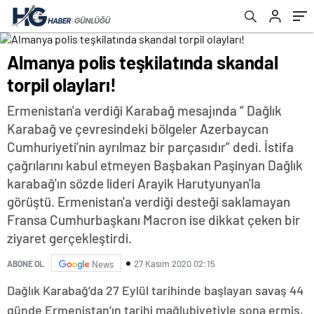
Almanya polis teşkilatında skandal
torpil olayları!
Ermenistan'a verdiği Karabağ mesajında “ Dağlık
Karabağ ve çevresindeki bölgeler Azerbaycan
Cumhuriyeti'nin ayrılmaz bir parçasıdır” dedi. İstifa
çağrılarını kabul etmeyen Başbakan Paşinyan Dağlık
karabağ'ın sözde lideri Arayik Harutyunyan'la
görüştü. Ermenistan'a verdiği desteği saklamayan
Fransa Cumhurbaşkanı Macron ise dikkat çeken bir
ziyaret gerçekleştirdi.
27 Kasım 2020 02:15
ABONE OL
News
Dağlık Karabağ’da 27 Eylül tarihinde başlayan savaş 44
günde Ermenistan’ın tarihi mağlubiyetiyle sona ermiş,