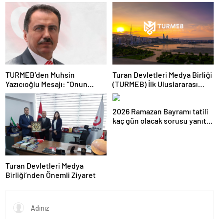
Toplantısını Gerçekleştirdi
Adım
TURMEB’den Muhsin
Turan Devletleri Medya Birliği
Yazıcıoğlu Mesajı: “Onun
(TURMEB) İlk Uluslararası
Büyük Birlik İdeali Türk
Medya Buluşmasını Bakü’de
Dünyasına Işık Tutuyor”
Gerçekleştiriyor
2026 Ramazan Bayramı tatili
kaç gün olacak sorusu yanıt
buldu
Turan Devletleri Medya
Birliği’nden Önemli Ziyaret