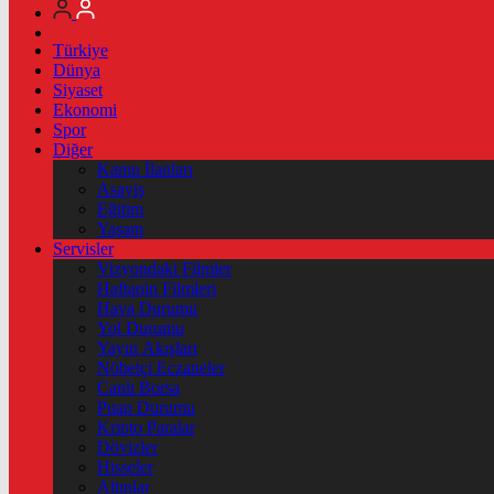
Türkiye
Dünya
Siyaset
Ekonomi
Spor
Diğer
Kamu İlanları
Asayiş
Eğitim
Yaşam
Servisler
Vizyondaki Filmler
Haftanin Filmleri
Hava Durumu
Yol Durumu
Yayın Akışları
Nöbetçi Eczaneler
Canlı Borsa
Puan Durumu
Kripto Paralar
Dövizler
Hisseler
Altınlar