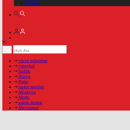
Pariteler
vücut geliştirme
voleybol
Sağlık
Rusya
Putin
motor sporları
Moskova
Moda
minik dostlar
Mevsimsel