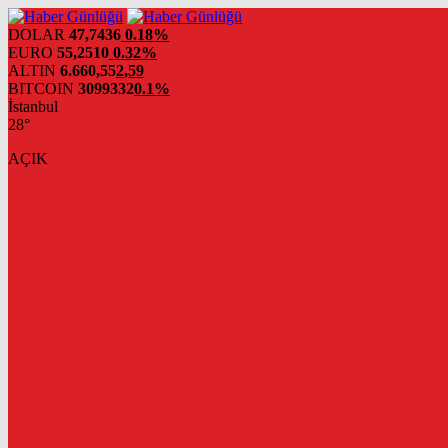
DOLAR
47,7436
0.18%
EURO
55,2510
0.32%
ALTIN
6.660,55
2,59
BITCOIN
3099332
0.1%
İstanbul
28°
AÇIK