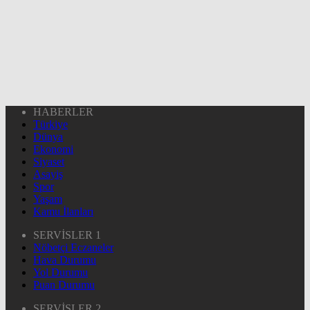
HABERLER
Türkiye
Dünya
Ekonomi
Siyaset
Asayiş
Spor
Yaşam
Kamu İlanları
SERVİSLER 1
Nöbetçi Eczaneler
Hava Durumu
Yol Durumu
Puan Durumu
SERVİSLER 2