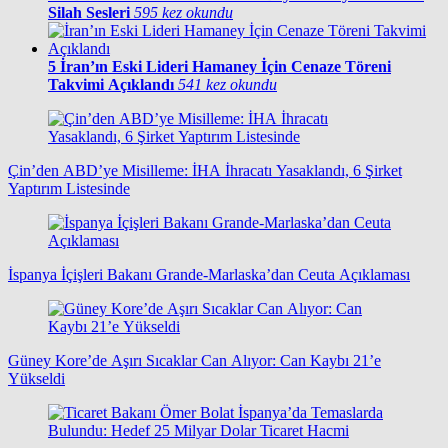
Silah Sesleri
595 kez okundu
5
İran’ın Eski Lideri Hamaney İçin Cenaze Töreni
Takvimi Açıklandı
541 kez okundu
Çin’den ABD’ye Misilleme: İHA İhracatı Yasaklandı, 6 Şirket
Yaptırım Listesinde
İspanya İçişleri Bakanı Grande-Marlaska’dan Ceuta Açıklaması
Güney Kore’de Aşırı Sıcaklar Can Alıyor: Can Kaybı 21’e
Yükseldi