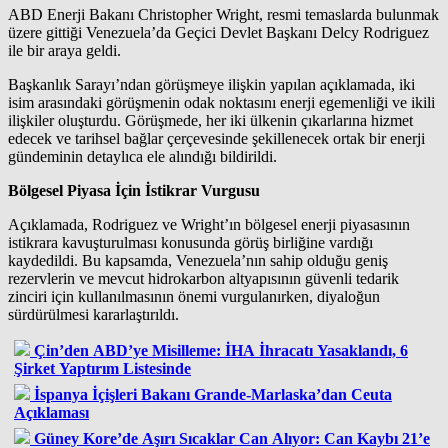
ABD Enerji Bakanı Christopher Wright, resmi temaslarda bulunmak
üzere gittiği Venezuela’da Geçici Devlet Başkanı Delcy Rodriguez
ile bir araya geldi.
Başkanlık Sarayı’ndan görüşmeye ilişkin yapılan açıklamada, iki
isim arasındaki görüşmenin odak noktasını enerji egemenliği ve ikili
ilişkiler oluşturdu. Görüşmede, her iki ülkenin çıkarlarına hizmet
edecek ve tarihsel bağlar çerçevesinde şekillenecek ortak bir enerji
gündeminin detaylıca ele alındığı bildirildi.
Bölgesel Piyasa İçin İstikrar Vurgusu
Açıklamada, Rodriguez ve Wright’ın bölgesel enerji piyasasının
istikrara kavuşturulması konusunda görüş birliğine vardığı
kaydedildi. Bu kapsamda, Venezuela’nın sahip olduğu geniş
rezervlerin ve mevcut hidrokarbon altyapısının güvenli tedarik
zinciri için kullanılmasının önemi vurgulanırken, diyaloğun
sürdürülmesi kararlaştırıldı.
Çin’den ABD’ye Misilleme: İHA İhracatı Yasaklandı, 6
Şirket Yaptırım Listesinde
İspanya İçişleri Bakanı Grande-Marlaska’dan Ceuta
Açıklaması
Güney Kore’de Aşırı Sıcaklar Can Alıyor: Can Kaybı 21’e