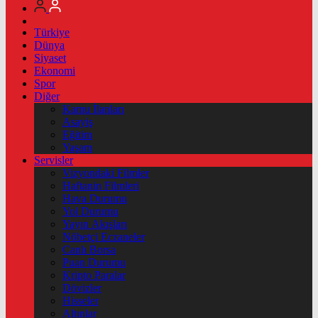
Türkiye
Dünya
Siyaset
Ekonomi
Spor
Diğer
Kamu İlanları
Asayiş
Eğitim
Yaşam
Servisler
Vizyondaki Filmler
Haftanin Filmleri
Hava Durumu
Yol Durumu
Yayın Akışları
Nöbetçi Eczaneler
Canlı Borsa
Puan Durumu
Kripto Paralar
Dövizler
Hisseler
Altınlar