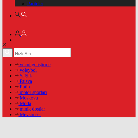
Pariteler
vücut geliştirme
voleybol
Sağlık
Rusya
Putin
motor sporları
Moskova
Moda
minik dostlar
Mevsimsel