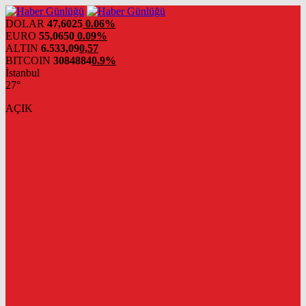
DOLAR
47,6025
0.06%
EURO
55,0650
0.09%
ALTIN
6.533,09
0,57
BITCOIN
3084884
0.9%
İstanbul
27°
AÇIK