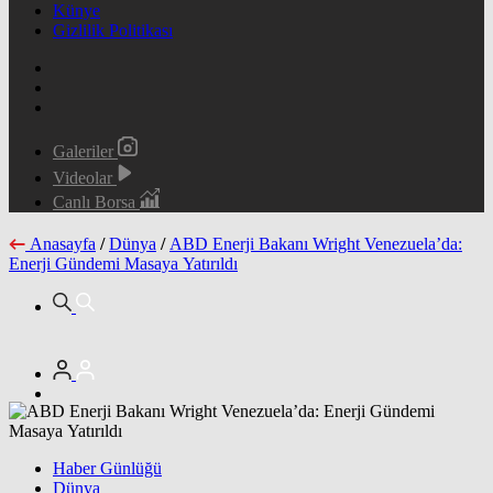
Künye
Gizlilik Politikası
Galeriler
Videolar
Canlı Borsa
Anasayfa
/
Dünya
/
ABD Enerji Bakanı Wright Venezuela’da:
Enerji Gündemi Masaya Yatırıldı
Haber Günlüğü
Dünya