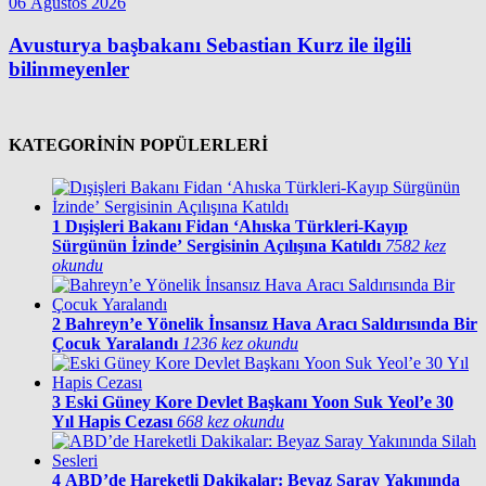
06 Ağustos 2026
Avusturya başbakanı Sebastian Kurz ile ilgili
bilinmeyenler
KATEGORİNİN POPÜLERLERİ
1
Dışişleri Bakanı Fidan ‘Ahıska Türkleri-Kayıp
Sürgünün İzinde’ Sergisinin Açılışına Katıldı
7582 kez
okundu
2
Bahreyn’e Yönelik İnsansız Hava Aracı Saldırısında Bir
Çocuk Yaralandı
1236 kez okundu
3
Eski Güney Kore Devlet Başkanı Yoon Suk Yeol’e 30
Yıl Hapis Cezası
668 kez okundu
4
ABD’de Hareketli Dakikalar: Beyaz Saray Yakınında