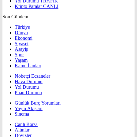
Yol Durumu
TRAFİK
Kripto Paralar
CANLI
Son Gündem
Türkiye
Dünya
Ekonomi
Siyaset
Asayiş
Spor
Yaşam
Kamu İlanları
Nöbetçi Eczaneler
Hava Durumu
Yol Durumu
Puan Durumu
Günlük Burç Yorumları
Yayın Akışları
Sinema
Canlı Borsa
Altınlar
Dövizler