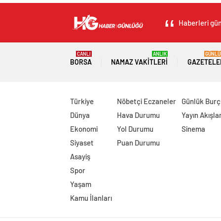
Haberleri gün
CANLI
ANLIK
GÜNLÜ
BORSA
NAMAZ VAKITLERI
GAZETELE
Türkiye
Nöbetçi Eczaneler
Günlük Burç
Dünya
Hava Durumu
Yayın Akışlar
Ekonomi
Yol Durumu
Sinema
Siyaset
Puan Durumu
Asayiş
Spor
Yaşam
Kamu İlanları