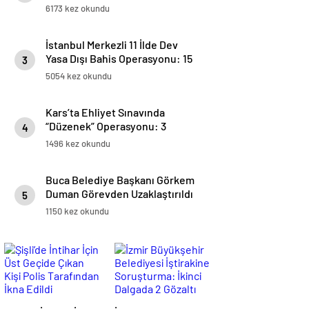
6173 kez okundu
İstanbul Merkezli 11 İlde Dev
Yasa Dışı Bahis Operasyonu: 15
3
Milyar Liralık İşlem Hacmi
5054 kez okundu
Kars’ta Ehliyet Sınavında
“Düzenek” Operasyonu: 3
4
Gözaltı!
1496 kez okundu
Buca Belediye Başkanı Görkem
Duman Görevden Uzaklaştırıldı
5
1150 kez okundu