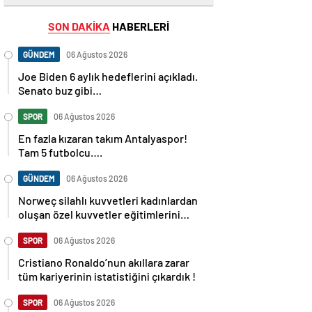
SON DAKİKA
HABERLERİ
GÜNDEM
06 Ağustos 2026
Joe Biden 6 aylık hedeflerini açıkladı.
Senato buz gibi…
SPOR
06 Ağustos 2026
En fazla kızaran takım Antalyaspor!
Tam 5 futbolcu….
GÜNDEM
06 Ağustos 2026
Norweç silahlı kuvvetleri kadınlardan
oluşan özel kuvvetler eğitimlerini
başlattı.
SPOR
06 Ağustos 2026
Cristiano Ronaldo’nun akıllara zarar
tüm kariyerinin istatistiğini çıkardık !
SPOR
06 Ağustos 2026