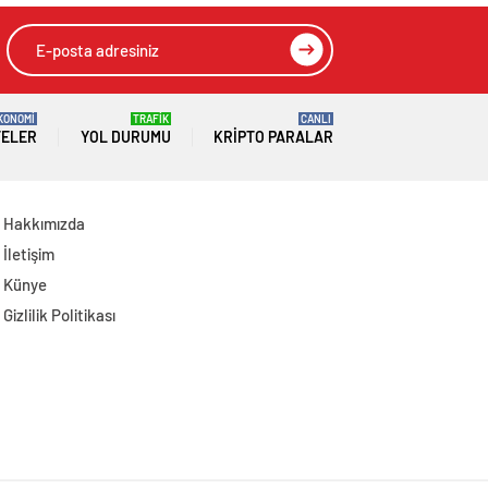
Bulgulara Rastlandı
Değiştirilmiş Altın
Ele Geçirildi
KONOMİ
TRAFİK
CANLI
TELER
YOL DURUMU
KRIPTO PARALAR
Hakkımızda
İletişim
Künye
Gizlilik Politikası