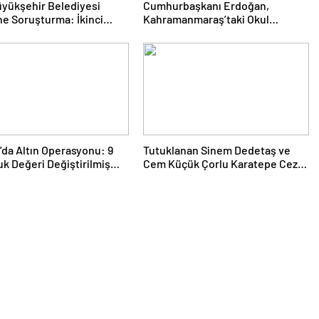
üyükşehir Belediyesi
Cumhurbaşkanı Erdoğan,
ine Soruşturma: İkinci
Kahramanmaraş’taki Okul
 2 Gözaltı
Saldırısında Hayatını
Kaybedenlerin Ailelerini Kabul
Etti
’da Altın Operasyonu: 9
Tutuklanan Sinem Dedetaş ve
uk Değeri Değiştirilmiş
Cem Küçük Çorlu Karatepe Ceza
e Geçirildi
İnfaz Kurumu’na sevk edildi