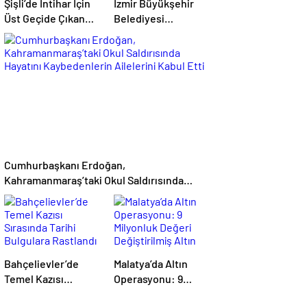
Şişli’de İntihar İçin
İzmir Büyükşehir
Üst Geçide Çıkan
Belediyesi
Kişi Polis
İştirakine
Tarafından İkna
Soruşturma: İkinci
Edildi
Dalgada 2 Gözaltı
Cumhurbaşkanı Erdoğan,
Kahramanmaraş’taki Okul Saldırısında
Hayatını Kaybedenlerin Ailelerini Kabul
Etti
Bahçelievler’de
Malatya’da Altın
Temel Kazısı
Operasyonu: 9
Sırasında Tarihi
Milyonluk Değeri