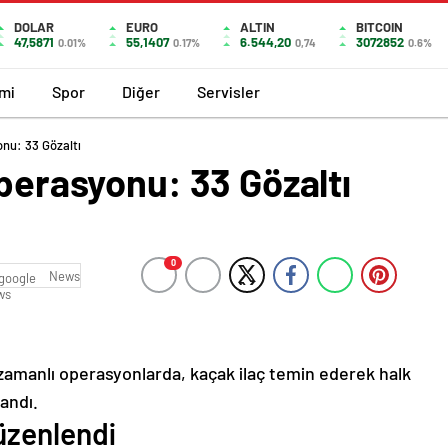
DOLAR
EURO
ALTIN
BITCOIN
47,5871
55,1407
6.544,20
3072852
0.01%
0.17%
0,74
0.6%
mi
Spor
Diğer
Servisler
onu: 33 Gözaltı
Operasyonu: 33 Gözaltı
0
News
 zamanlı operasyonlarda, kaçak ilaç temin ederek halk
landı.
üzenlendi