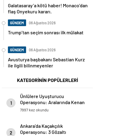
Galatasaray’a kötü haber! Monaco’dan
flaş Onyekuru kararı.
GÜNDEM
06 Ağustos 2026
Trump’tan seçim sonrası ilk mülakat
GÜNDEM
06 Ağustos 2026
Avusturya başbakanı Sebastian Kurz
ile ilgili bilinmeyenler
KATEGORİNİN POPÜLERLERİ
Ünlülere Uyuşturucu
Operasyonu: Aralarında Kenan
1
Doğulu Ve Enis Arıkan’ın Da
7997 kez okundu
Olduğu 22 Kişi Gözaltına Alındı
Ankara’da Kaçakçılık
Operasyonu: 3 Gözaltı
2