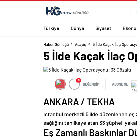
Türkiye
Dünya
Siyaset
Ekono
Haber Günlüğü
Asayiş
5 İlde Kaçak İlaç Operasy
5 İlde Kaçak İlaç 
0
BEĞENDİM
ABONE OL
ANKARA / TEKHA
İstanbul merkezli 5 ilde düzenlenen eş
sağlığını tehlikeye atan 33 şüpheli yaka
Eş Zamanlı Baskınlar D