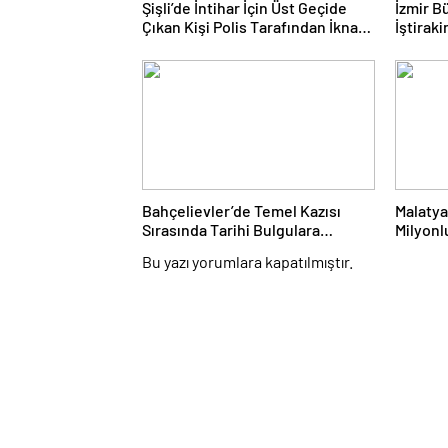
Şişli’de İntihar İçin Üst Geçide
İzmir B
Çıkan Kişi Polis Tarafından İkna
İştirak
Edildi
Dalgada
Bahçelievler’de Temel Kazısı
Malatya
Sırasında Tarihi Bulgulara
Milyonl
Rastlandı
Altın El
Bu yazı yorumlara kapatılmıştır.