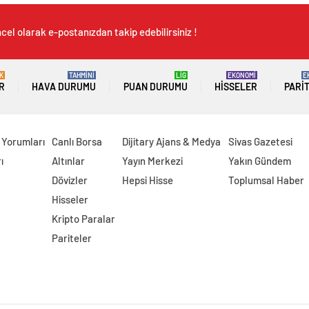
cel olarak e-postanızdan takip edebilirsiniz !
K
TAHMİNİ
LİG
EKONOMİ
E
R
HAVA DURUMU
PUAN DURUMU
HISSELER
PARI
 Yorumları
Canlı Borsa
Dijitary Ajans & Medya
Sivas Gazetesi
ı
Altınlar
Yayın Merkezi
Yakın Gündem
Dövizler
Hepsi Hisse
Toplumsal Haber
Hisseler
Kripto Paralar
Pariteler