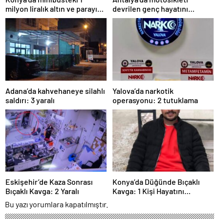
milyon liralık altın ve parayı
devrilen genç hayatını
çalan 5 şüpheli 3 ilde
kaybetti
yakalandı
Adana’da kahvehaneye silahlı
Yalova’da narkotik
saldırı: 3 yaralı
operasyonu: 2 tutuklama
Eskişehir’de Kaza Sonrası
Konya’da Düğünde Bıçaklı
Bıçaklı Kavga: 2 Yaralı
Kavga: 1 Kişi Hayatını
Kaybetti
Bu yazı yorumlara kapatılmıştır.